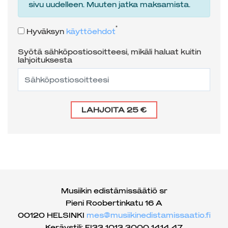
sivu uudelleen. Muuten jatka maksamista.
*
Hyväksyn
käyttöehdot
Syötä sähköpostiosoitteesi, mikäli haluat kuitin
lahjoituksesta
LAHJOITA
25 €
Musiikin edistämissäätiö sr
Pieni Roobertinkatu 16 A
00120 HELSINKI
mes@musiikinedistamissaatio.fi
Keräystili: FI33 1013 3000 1414 47