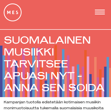
SUOMALAINEN
MUSIIKKI
TARVITSEE
APUASI NYT -
ANNA SEN SOIDA
Kampanjan tuotolla edistetään kotimaisen musiikin
monimuotoisuutta tukemalla suomalaisia muusikoita