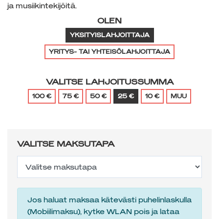
ja musiikintekijöitä.
OLEN
YKSITYISLAHJOITTAJA
YRITYS- TAI YHTEISÖLAHJOITTAJA
VALITSE LAHJOITUSSUMMA
100 €
75 €
50 €
25 €
10 €
MUU
VALITSE MAKSUTAPA
Jos haluat maksaa kätevästi puhelinlaskulla
(Mobiilimaksu), kytke WLAN pois ja lataa